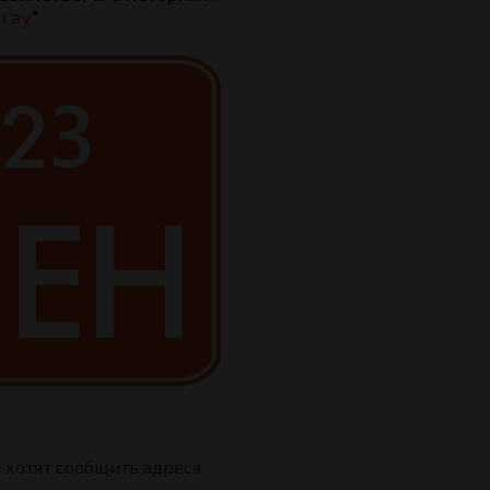
tray
"
е хотят сообщить адреса