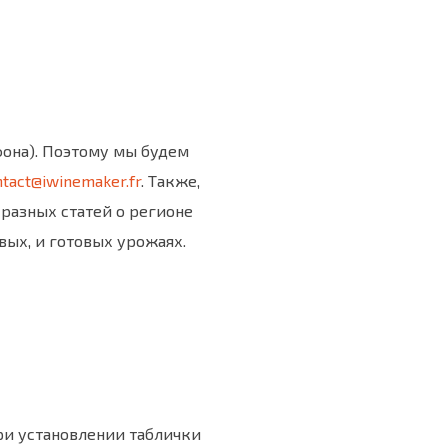
фона). Поэтому мы будем
tact@iwinemaker.fr
. Также,
 разных статей о регионе
вых, и готовых урожаях.
ри установлении таблички