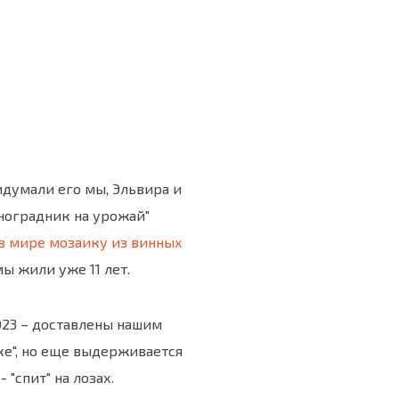
идумали его мы, Эльвира и
иноградник на урожай"
в мире мозаику из винных
мы жили уже 11 лет.
 2023 – доставлены нашим
ке", но еще выдерживается
 "спит" на лозах.