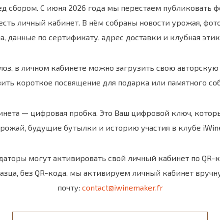
д сбором. С июня 2026 года мы перестаем публиковать фо
есть личный кабинет. В нём собраны новости урожая, фото
а, данные по сертификату, адрес доставки и клубная эти
2 лоз, в личном кабинете можно загрузить свою авторску
ить короткое посвящение для подарка или памятного со
бинета — цифровая пробка. Это Ваш цифровой ключ, котор
урожай, будущие бутылки и историю участия в клубе iWin
ндаторы могут активировать свой личный кабинет по QR-к
азца, без QR-кода, мы активируем личный кабинет вручн
почту:
contact@iwinemaker.fr