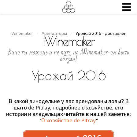
iWinemaker
Арендаторы
Урожай 2016 - доставлен
/
/
iWinemaker
Вино ты можешь и не пить, но iWinemaker-ом быть
обязан!
Урожай 2016
В какой винодельне у вас арендованы лозы? В
шато de Pitray, подробнее о хозяйстве, его
истории и владельцах читайте в нашей заметке:
"
О хозяйстве de Pitray
"