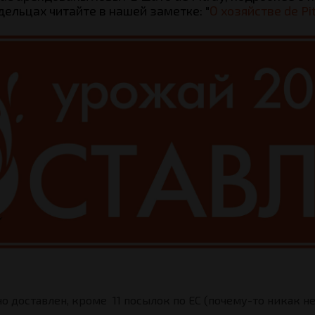
дельцах читайте в нашей заметке: "
О хозяйстве de Pi
 доставлен, кроме 11 посылок по ЕС (почему-то никак н